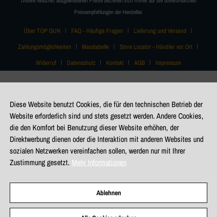
Unsere reduziert ausgewiesenen Preise beziehen sich immer auf die unverbindlichen
Preisempfehlungen der Hersteller.
Über TOP GUN
FAQ - Häufige Fragen
Lieferung und Versand
Zahlungsmöglichkeiten
Masstabelle
Store Locator - Händler vor Ort
Widerruf
Datenschutz
Kontakt
AGB
Impressum
Diese Website benutzt Cookies, die für den technischen Betrieb der
Website erforderlich sind und stets gesetzt werden. Andere Cookies,
die den Komfort bei Benutzung dieser Website erhöhen, der
Direktwerbung dienen oder die Interaktion mit anderen Websites und
sozialen Netzwerken vereinfachen sollen, werden nur mit Ihrer
Zustimmung gesetzt.
Mehr Informationen
Ablehnen