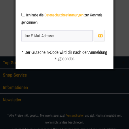
Ich habe die
Datenschutzbestimmungen
zur Kenntnis
Top Gun® 20212520
genommen.
499,95 € *
* Der Gutschein-Code wird dir nach der Anmeldung
zugesendet.
Top Gun Community
Shop Service
Informationen
Newsletter
* Alle Preise inkl. gesetzl. Mehrwertsteuer zzgl.
Versandkosten
und ggf. Nachnahmegebühren,
wenn nicht anders beschrieben.