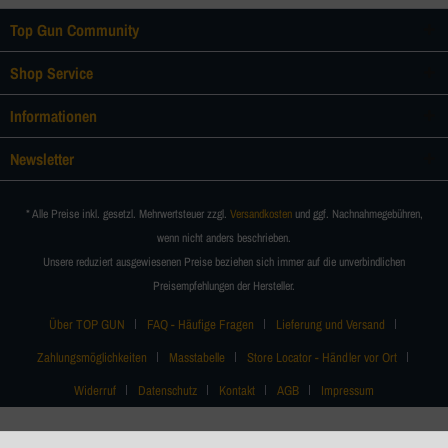
Top Gun Community
Shop Service
Informationen
Newsletter
* Alle Preise inkl. gesetzl. Mehrwertsteuer zzgl.
Versandkosten
und ggf. Nachnahmegebühren,
wenn nicht anders beschrieben.
Unsere reduziert ausgewiesenen Preise beziehen sich immer auf die unverbindlichen
Preisempfehlungen der Hersteller.
Über TOP GUN
FAQ - Häufige Fragen
Lieferung und Versand
Zahlungsmöglichkeiten
Masstabelle
Store Locator - Händler vor Ort
Widerruf
Datenschutz
Kontakt
AGB
Impressum