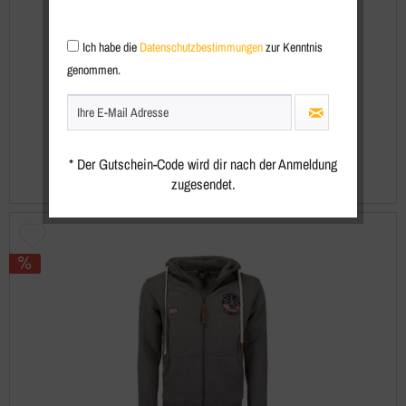
Ich habe die
Datenschutzbestimmungen
zur Kenntnis
Top Gun® 20213018
genommen.
99,95 € *
129,95 € *
UVP
* Der Gutschein-Code wird dir nach der Anmeldung
zugesendet.