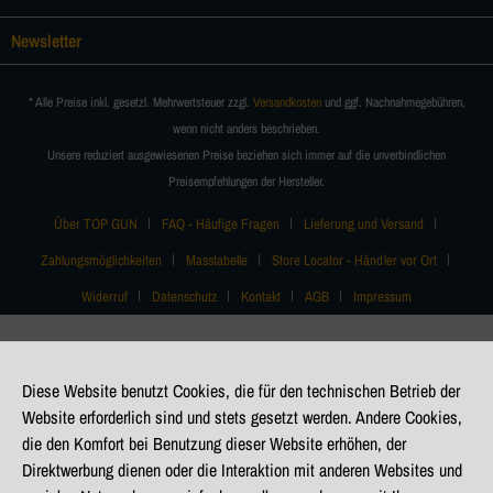
Newsletter
* Alle Preise inkl. gesetzl. Mehrwertsteuer zzgl.
Versandkosten
und ggf. Nachnahmegebühren,
wenn nicht anders beschrieben.
Unsere reduziert ausgewiesenen Preise beziehen sich immer auf die unverbindlichen
Preisempfehlungen der Hersteller.
Über TOP GUN
FAQ - Häufige Fragen
Lieferung und Versand
Zahlungsmöglichkeiten
Masstabelle
Store Locator - Händler vor Ort
Widerruf
Datenschutz
Kontakt
AGB
Impressum
Diese Website benutzt Cookies, die für den technischen Betrieb der
Website erforderlich sind und stets gesetzt werden. Andere Cookies,
die den Komfort bei Benutzung dieser Website erhöhen, der
Direktwerbung dienen oder die Interaktion mit anderen Websites und