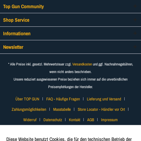
Top Gun Community
Shop Service
Informationen
Newsletter
* Alle Preise inkl. gesetzl. Mehrwertsteuer zzgl.
Versandkosten
und ggf. Nachnahmegebühren,
wenn nicht anders beschrieben.
Unsere reduziert ausgewiesenen Preise beziehen sich immer auf die unverbindlichen
Preisempfehlungen der Hersteller.
Über TOP GUN
FAQ - Häufige Fragen
Lieferung und Versand
Zahlungsmöglichkeiten
Masstabelle
Store Locator - Händler vor Ort
Widerruf
Datenschutz
Kontakt
AGB
Impressum
Diese Website benutzt Cookies, die für den technischen Betrieb der