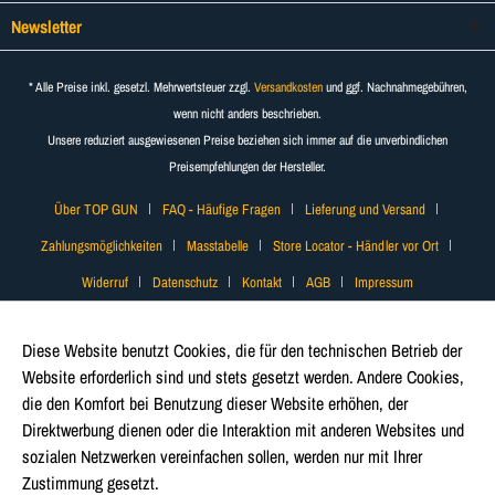
Newsletter
* Alle Preise inkl. gesetzl. Mehrwertsteuer zzgl.
Versandkosten
und ggf. Nachnahmegebühren,
wenn nicht anders beschrieben.
Unsere reduziert ausgewiesenen Preise beziehen sich immer auf die unverbindlichen
Preisempfehlungen der Hersteller.
Über TOP GUN
FAQ - Häufige Fragen
Lieferung und Versand
Zahlungsmöglichkeiten
Masstabelle
Store Locator - Händler vor Ort
Widerruf
Datenschutz
Kontakt
AGB
Impressum
Diese Website benutzt Cookies, die für den technischen Betrieb der
Website erforderlich sind und stets gesetzt werden. Andere Cookies,
die den Komfort bei Benutzung dieser Website erhöhen, der
Direktwerbung dienen oder die Interaktion mit anderen Websites und
sozialen Netzwerken vereinfachen sollen, werden nur mit Ihrer
Zustimmung gesetzt.
Mehr Informationen