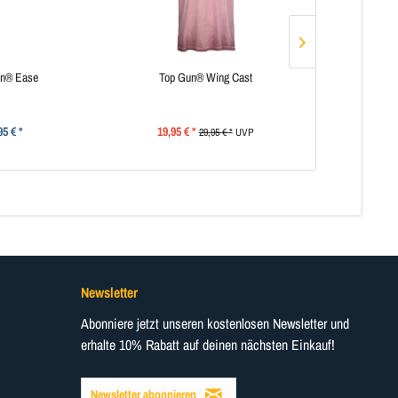
un® Ease
Top Gun® Wing Cast
Top G
95 € *
19,95 € *
29
29,95 € *
UVP
Newsletter
Abonniere jetzt unseren kostenlosen Newsletter und
erhalte 10% Rabatt auf deinen nächsten Einkauf!
Newsletter abonnieren