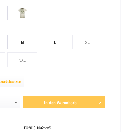
M
L
XL
3XL
 zurücksetzen
In den
Warenkorb
TG2019-1042navS