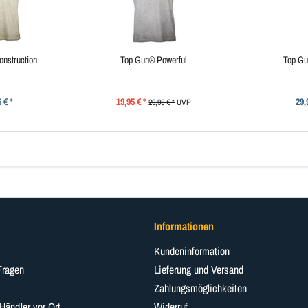
nstruction
Top Gun® Powerful
Top G
 € *
19,95 € *
29,
29,95 € *
UVP
Informationen
Kundeninformation
Fragen
Lieferung und Versand
Zahlungsmöglichkeiten
 Händler vor Ort
Widerruf