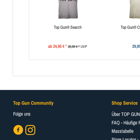
Top Gun® Search
Top Gun® Co
ab 24,95 € *
29,95
39,99 € *
UVP
Top Gun Community
Shop Service
Folge uns
Über TOP GUN
FAQ - Häufige 
Masstabelle
Store Locator -