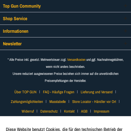
Top Gun Community
Shop Service
Informationen
Newsletter
* Alle Preise inkl. gesetzl. Mehrwertsteuer zzgl.
Versandkosten
und ggf. Nachnahmegebühren,
wenn nicht anders beschrieben.
Unsere reduziert ausgewiesenen Preise beziehen sich immer auf die unverbindlichen
Preisempfehlungen der Hersteller.
Über TOP GUN
FAQ - Häufige Fragen
Lieferung und Versand
Zahlungsmöglichkeiten
Masstabelle
Store Locator - Händler vor Ort
Widerruf
Datenschutz
Kontakt
AGB
Impressum
Diese Website benutzt Cookies, die für den technischen Betrieb der