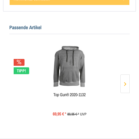
Passende Artikel
TIPP!
T
Top Gun® 2020-1132
69,95 € *
89,95 € *
UVP