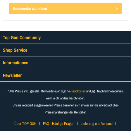
Kommentar schreiben
Top Gun Community
Shop Service
Informationen
Newsletter
* Alle Preise inkl. gesetzl. Mehrwertsteuer zzgl.
Versandkosten
und ggf. Nachnahmegebühren,
wenn nicht anders beschrieben.
Unsere reduziert ausgewiesenen Preise beziehen sich immer auf die unverbindlichen
Preisempfehlungen der Hersteller.
Über TOP GUN
FAQ - Häufige Fragen
Lieferung und Versand