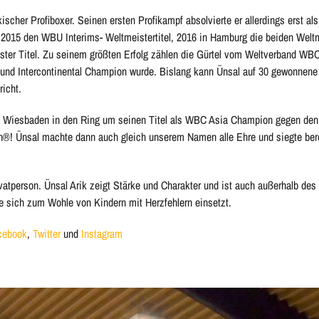
ischer Profiboxer. Seinen ersten Profikampf absolvierte er allerdings erst als
2015 den WBU Interims- Weltmeistertitel, 2016 in Hamburg die beiden Weltme
er Titel. Zu seinem größten Erfolg zählen die Gürtel vom Weltverband WBC
al und Intercontinental Champion wurde. Bislang kann Ünsal auf 30 gewonnen
richt.
t in Wiesbaden in den Ring um seinen Titel als WBC Asia Champion gegen den
n®! Ünsal machte dann auch gleich unserem Namen alle Ehre und siegte bere
vatperson. Ünsal Arik zeigt Stärke und Charakter und ist auch außerhalb des
ie sich zum Wohle von Kindern mit Herzfehlern einsetzt.
cebook
,
Twitter
und
Instagram