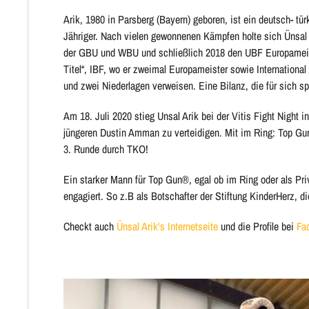
Arik, 1980 in Parsberg (Bayern) geboren, ist ein deutsch- türk
Jähriger. Nach vielen gewonnenen Kämpfen holte sich Ünsal 
der GBU und WBU und schließlich 2018 den UBF Europameist
Titel“, IBF, wo er zweimal Europameister sowie Internation
und zwei Niederlagen verweisen. Eine Bilanz, die für sich sp
Am 18. Juli 2020 stieg Unsal Arik bei der Vitis Fight Nigh
jüngeren Dustin Amman zu verteidigen. Mit im Ring: Top Gu
3. Runde durch TKO!
Ein starker Mann für Top Gun®, egal ob im Ring oder als Pri
engagiert. So z.B als Botschafter der Stiftung KinderHerz, d
Checkt auch
Ünsal Arik's Internetseite
und die Profile bei
Fa