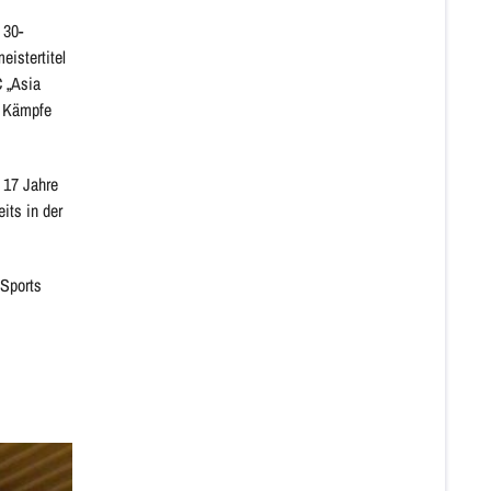
 30-
istertitel
 „Asia
e Kämpfe
 17 Jahre
its in der
 Sports