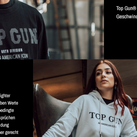
Top Gun® i
Geschwindi
ghter 
ben Werte 
edingte 
sprüchen 
idung 
er gerecht 