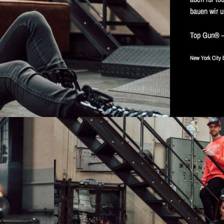
bauen wir u
Top Gun® —
New York City 