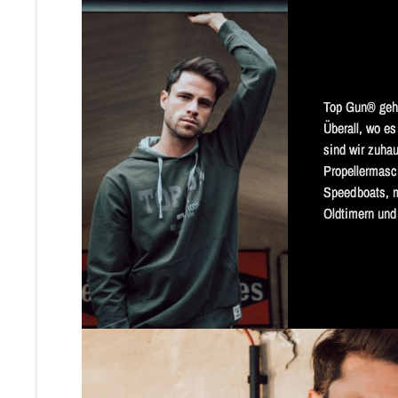
Top Gun® geht 
Überall, wo es
sind wir zuhau
Propellermasch
Speedboats, m
Oldtimern und 